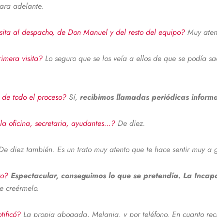
para adelante.
visita al despacho, de Don Manuel y del resto del equipo?
Muy aten
rimera visita?
Lo seguro que se los veía a ellos de que se podía s
o de todo el proceso?
Sí,
recibimos llamadas periódicas inform
 la oficina, secretaria, ayudantes…?
De diez.
De diez también. Es un trato muy atento que te hace sentir muy a g
nto?
Espectacular, conseguimos lo que se pretendía. La Inca
de creérmelo.
otificó?
La propia abogada, Melania, y por teléfono. En cuanto reci