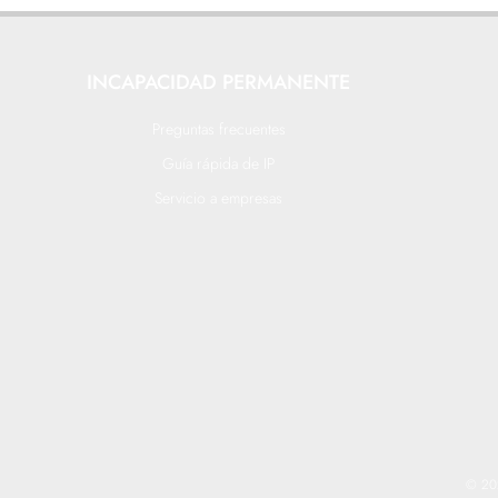
INCAPACIDAD PERMANENTE
Preguntas frecuentes
Guía rápida de IP
Servicio a empresas
© 202