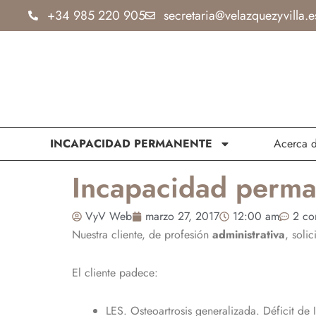
Ir
+34 985 220 905
secretaria@velazquezyvilla.e
al
contenido
INCAPACIDAD PERMANENTE
Acerca 
Incapacidad perman
VyV Web
marzo 27, 2017
12:00 am
2 co
Nuestra cliente, de profesión
administrativa
, soli
El cliente padece:
LES. Osteoartrosis generalizada. Déficit de