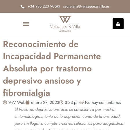
Ir
+34 985 220 905
secretaria@velazquezyvilla.es
al
contenido
INCAPACIDAD PERMANENTE
Reconocimiento de
Incapacidad Permanente
Absoluta por trastorno
depresivo ansioso y
fibromialgia
VyV Web
enero 27, 2023
3:33 pm
No hay comentarios
El trastorno depresivo-ansioso, se caracteriza por mostrar
sintomatologías, tanto de la depresión como de la ansiedad,
pero sin llegar a cumplir criterios suficientes para diagnosticar