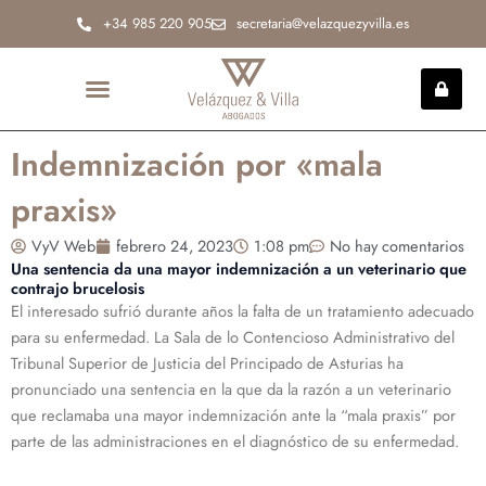
Ir
+34 985 220 905
secretaria@velazquezyvilla.es
al
contenido
INCAPACIDAD PERMANENTE
Indemnización por «mala
praxis»
VyV Web
febrero 24, 2023
1:08 pm
No hay comentarios
Una sentencia da una mayor indemnización a un veterinario que
contrajo brucelosis
El interesado sufrió durante años la falta de un tratamiento adecuado
para su enfermedad. La Sala de lo Contencioso Administrativo del
Tribunal Superior de Justicia del Principado de Asturias ha
pronunciado una sentencia en la que da la razón a un veterinario
que reclamaba una mayor indemnización ante la “mala praxis” por
parte de las administraciones en el diagnóstico de su enfermedad.