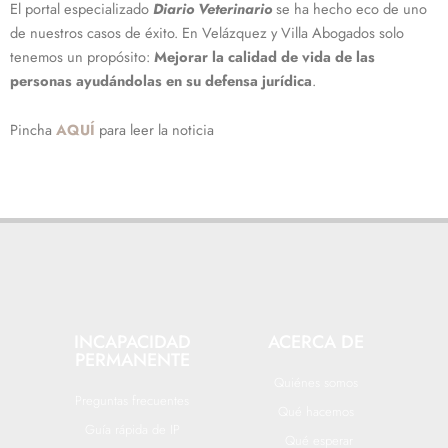
El portal especializado
Diario Veterinario
se ha hecho eco de uno
de nuestros casos de éxito. En Velázquez y Villa Abogados solo
tenemos un propósito:
Mejorar la calidad de vida de las
personas ayudándolas en su defensa jurídica
.
Pincha
AQUÍ
para leer la noticia
INCAPACIDAD
ACERCA DE
PERMANENTE
Quiénes somos
Preguntas frecuentes
Qué hacemos
Guía rápida de IP
Qué esperar