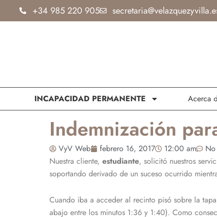
Ir
+34 985 220 905
secretaria@velazquezyvilla.e
al
contenido
INCAPACIDAD PERMANENTE
Acerca 
Indemnización para 
VyV Web
febrero 16, 2017
12:00 am
No 
Nuestra cliente,
estudiante
, solicitó nuestros ser
soportando derivado de un suceso ocurrido mientra
Cuando iba a acceder al recinto pisó sobre la tapa 
abajo entre los minutos 1:36 y 1:40). Como consec