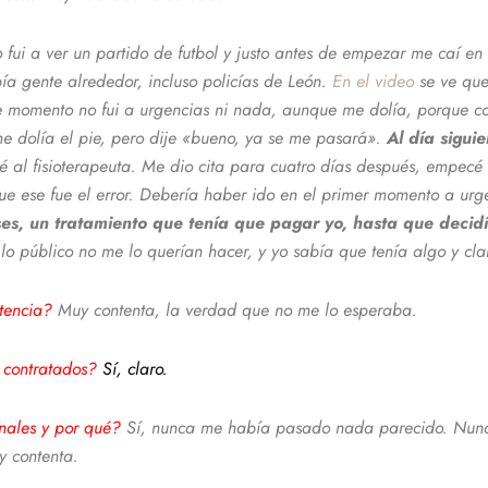
o fui a ver un partido de futbol y justo antes de empezar me caí en
ía gente alrededor, incluso policías de León.
En el video
se ve que
e momento no fui a urgencias ni nada, aunque me dolía, porque co
e dolía el pie, pero dije «bueno, ya se me pasará».
Al día sigui
é al fisioterapeuta. Me dio cita para cuatro días después, empecé a
que ese fue el error. Debería haber ido en el primer momento a urg
ses, un tratamiento que tenía que pagar yo, hasta que decid
lo público no me lo querían hacer, y yo sabía que tenía algo y cla
ntencia?
Muy contenta, la verdad que no me lo esperaba.
s contratados?
Sí, claro.
ionales y por qué?
Sí, nunca me había pasado nada parecido. Nunc
y contenta.