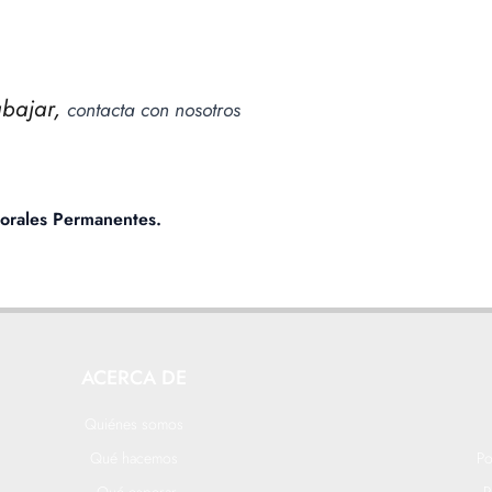
rabajar,
contacta con nosotros
borales Permanentes.
ACERCA DE
Quiénes somos
Qué hacemos
Po