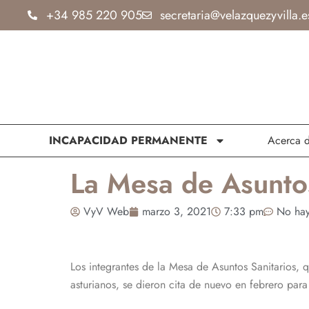
Ir
+34 985 220 905
secretaria@velazquezyvilla.e
al
contenido
INCAPACIDAD PERMANENTE
Acerca 
La Mesa de Asuntos
VyV Web
marzo 3, 2021
7:33 pm
No hay
Los integrantes de la Mesa de Asuntos Sanitarios,
asturianos, se dieron cita de nuevo en febrero par