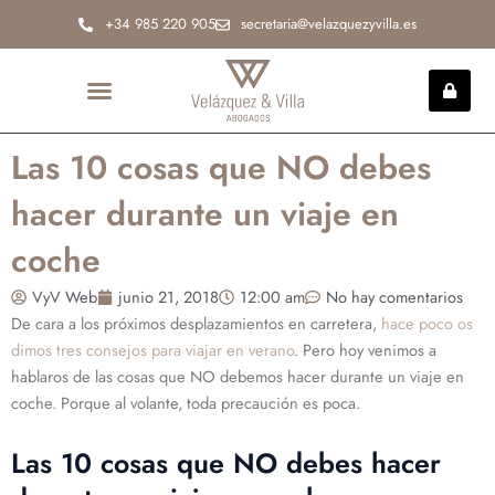
Ir
+34 985 220 905
secretaria@velazquezyvilla.es
al
contenido
INCAPACIDAD PERMANENTE
Las 10 cosas que NO debes
hacer durante un viaje en
coche
VyV Web
junio 21, 2018
12:00 am
No hay comentarios
De cara a los próximos desplazamientos en carretera,
hace poco os
dimos tres consejos para viajar en verano
. Pero hoy venimos a
hablaros de las cosas que NO debemos hacer durante un viaje en
coche. Porque al volante, toda precaución es poca.
Las 10 cosas que NO debes hacer