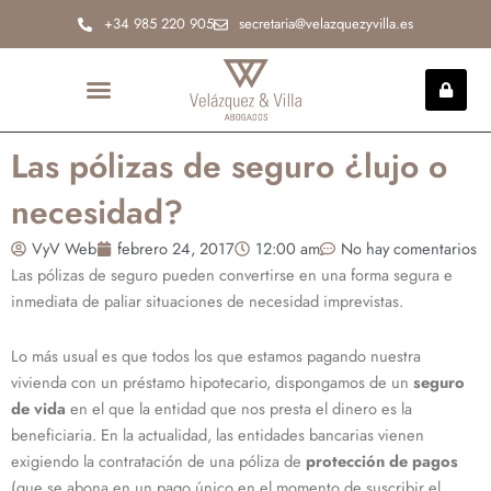
Ir
+34 985 220 905
secretaria@velazquezyvilla.es
al
contenido
INCAPACIDAD PERMANENTE
Las pólizas de seguro ¿lujo o
necesidad?
VyV Web
febrero 24, 2017
12:00 am
No hay comentarios
Las pólizas de seguro pueden convertirse en una forma segura e
inmediata de paliar situaciones de necesidad imprevistas.
Lo más usual es que todos los que estamos pagando nuestra
vivienda con un préstamo hipotecario, dispongamos de un
seguro
de vida
en el que la entidad que nos presta el dinero es la
beneficiaria. En la actualidad, las entidades bancarias vienen
exigiendo la contratación de una póliza de
protección de pagos
(que se abona en un pago único en el momento de suscribir el