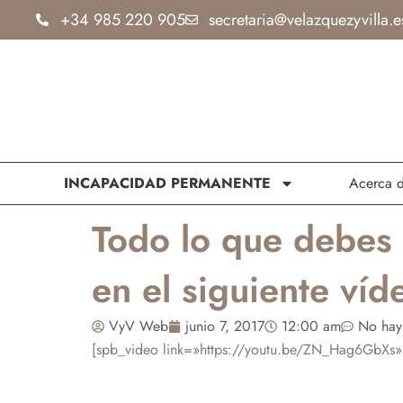
Ir
+34 985 220 905
secretaria@velazquezyvilla.e
al
contenido
INCAPACIDAD PERMANENTE
Acerca 
Todo lo que debes 
en el siguiente víd
VyV Web
junio 7, 2017
12:00 am
No hay
[spb_video link=»https://youtu.be/ZN_Hag6GbXs» fu