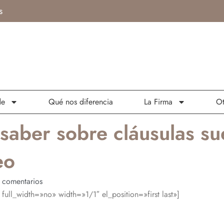
s
de
Qué nos diferencia
La Firma
Ot
saber sobre cláusulas su
eo
 comentarios
ll_width=»no» width=»1/1″ el_position=»first last»]