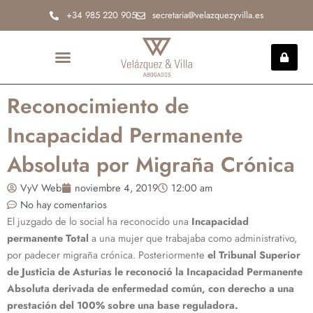
Ir
+34 985 220 905
secretaria@velazquezyvilla.es
al
contenido
INCAPACIDAD PERMANENTE
Reconocimiento de
Incapacidad Permanente
Absoluta por Migraña Crónica
VyV Web
noviembre 4, 2019
12:00 am
No hay comentarios
El juzgado de lo social ha reconocido una
Incapacidad
permanente Total
a una mujer que trabajaba como administrativo,
por padecer migraña crónica. Posteriormente
el Tribunal Superior
de Justicia de Asturias le reconoció la Incapacidad Permanente
Absoluta derivada de enfermedad común, con derecho a una
prestación del 100% sobre una base reguladora.