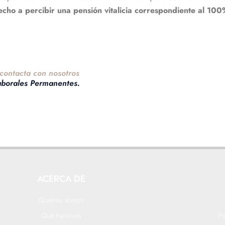
cho a percibir una pensión vitalicia correspondiente al 10
contacta con nosotros
aborales Permanentes.
ACERCA DE
Quiénes somos
Qué hacemos
Po