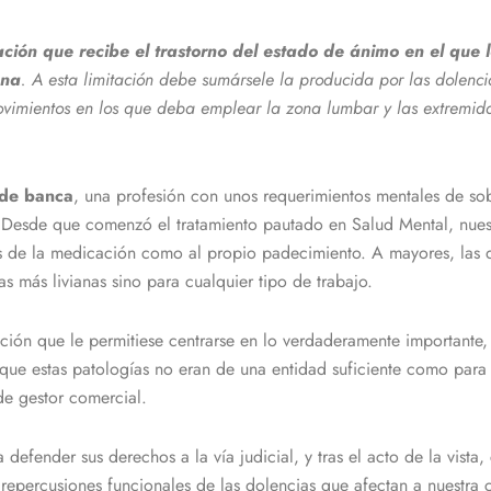
ación que recibe el trastorno del estado de ánimo en el que lo
ana
. A esta limitación debe sumársele la producida por las dolenci
imientos en los que deba emplear la zona lumbar y las extremidade
 de banca
, una profesión con unos requerimientos mentales de so
Desde que comenzó el tratamiento pautado en Salud Mental, nuestra
ios de la medicación como al propio padecimiento. A mayores, las
as más livianas sino para cualquier tipo de trabajo.
ción que le permitiese centrarse en lo verdaderamente importante, 
ue estas patologías no eran de una entidad suficiente como para 
de gestor comercial.
fender sus derechos a la vía judicial, y tras el acto de la vist
percusiones funcionales de las dolencias que afectan a nuestra c