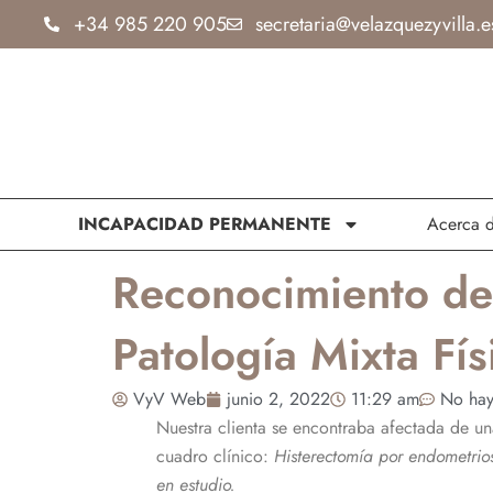
Ir
+34 985 220 905
secretaria@velazquezyvilla.e
al
contenido
INCAPACIDAD PERMANENTE
Acerca 
Reconocimiento de
Patología Mixta Fís
VyV Web
junio 2, 2022
11:29 am
No hay
Nuestra clienta se encontraba afectada de una
cuadro clínico:
Histerectomía por endometrio
en estudio.