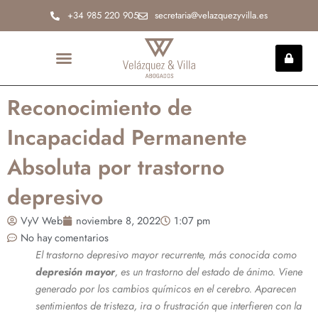
Ir
+34 985 220 905
secretaria@velazquezyvilla.es
al
contenido
INCAPACIDAD PERMANENTE
Reconocimiento de
Incapacidad Permanente
Absoluta por trastorno
depresivo
VyV Web
noviembre 8, 2022
1:07 pm
No hay comentarios
El trastorno depresivo mayor recurrente, más conocida como
depresión mayor
, es un trastorno del estado de ánimo. Viene
generado por los cambios químicos en el cerebro. Aparecen
sentimientos de tristeza, ira o frustración que interfieren con la