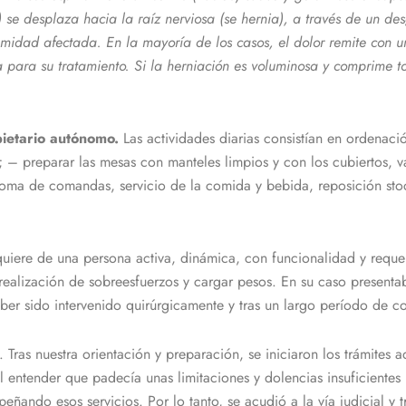
) se desplaza hacia la raíz nerviosa (se hernia), a través de un des
emidad afectada. En la mayoría de los casos, el dolor remite con 
a para su tratamiento. Si la herniación es voluminosa y comprime t
pietario autónomo.
Las actividades diarias consistían en ordenac
– preparar las mesas con manteles limpios y con los cubiertos, vaji
 toma de comandas, servicio de la comida y bebida, reposición stoc
quiere de una persona activa, dinámica, con funcionalidad y reque
ealización de sobreesfuerzos y cargar pesos. En su caso presentab
aber sido intervenido quirúrgicamente y tras un largo período de c
ras nuestra orientación y preparación, se iniciaron los trámites adm
l entender que padecía unas limitaciones y dolencias insuficiente
ñando esos servicios. Por lo tanto, se acudió a la vía judicial y t