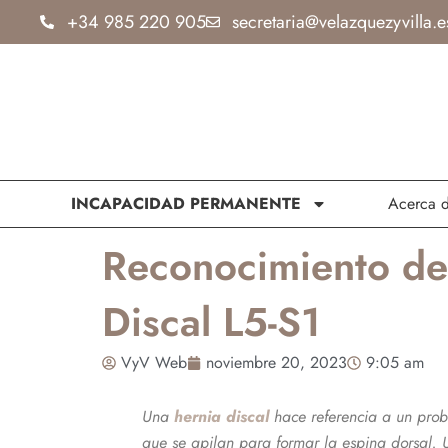
Ir
+34 985 220 905
secretaria@velazquezyvilla.e
al
contenido
INCAPACIDAD PERMANENTE
Acerca 
Reconocimiento de
Discal L5-S1
VyV Web
noviembre 20, 2023
9:05 am
Una
hernia discal
hace referencia a un probl
que se apilan para formar la espina dorsal. U