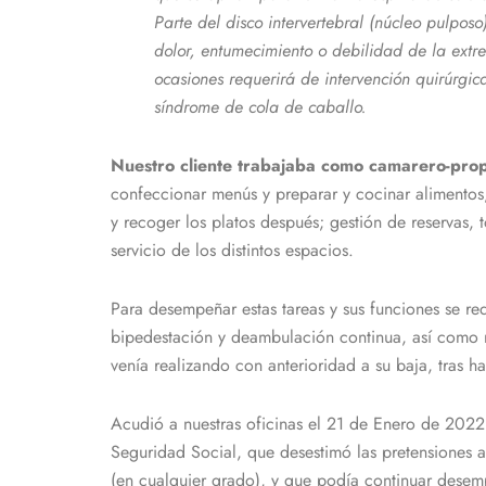
Parte del disco intervertebral (núcleo pulposo
dolor, entumecimiento o debilidad de la extr
ocasiones requerirá de intervención quirúrgic
síndrome de cola de caballo.
Nuestro cliente trabajaba como camarero-pro
confeccionar menús y preparar y cocinar alimentos; 
y recoger los platos después; gestión de reservas,
servicio de los distintos espacios.
Para desempeñar estas tareas y sus funciones se re
bipedestación y deambulación continua, así como r
venía realizando con anterioridad a su baja, tras h
Acudió a nuestras oficinas el 21 de Enero de 2022. T
Seguridad Social, que desestimó las pretensiones a
(en cualquier grado), y que podía continuar desempe