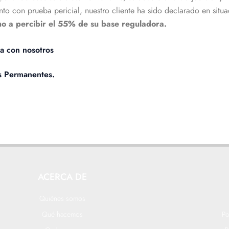
to con prueba pericial, nuestro cliente ha sido declarado en situ
cho a percibir el 55% de su base reguladora.
ta con nosotros
s Permanentes.
ACERCA DE
Quiénes somos
Qué hacemos
Po