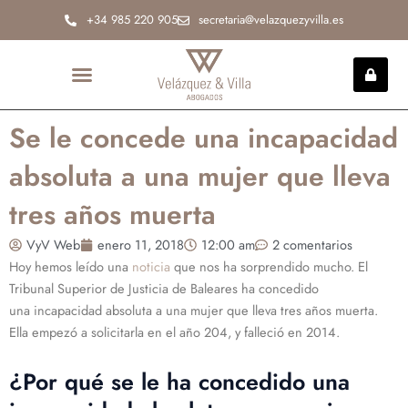
Ir
+34 985 220 905
secretaria@velazquezyvilla.es
al
contenido
INCAPACIDAD PERMANENTE
Se le concede una incapacidad
absoluta a una mujer que lleva
tres años muerta
VyV Web
enero 11, 2018
12:00 am
2 comentarios
Hoy hemos leído una
noticia
que nos ha sorprendido mucho. El
Tribunal Superior de Justicia de Baleares ha concedido
una incapacidad absoluta a una mujer que lleva tres años muerta.
Ella empezó a solicitarla en el año 204, y falleció en 2014.
¿Por qué se le ha concedido una