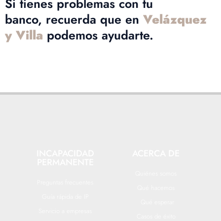
Si tienes problemas con tu
banco, recuerda que en
Velázquez
y Villa
podemos ayudarte.
INCAPACIDAD
ACERCA DE
PERMANENTE
Quiénes somos
Preguntas frecuentes
Qué hacemos
Guía rápida de IP
Qué esperar
Servicio a empresas
Casos de éxito