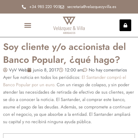
Ir
+34 985 220 905
secretaria@velazquezyvilla.es
al
contenido
INCAPACIDAD PERMANENTE
Soy cliente y/o accionista del
Banco Popular, ¿qué hago?
VyV Web
junio 8, 2017
12:00 am
No hay comentarios
Ayer fue noticia en todos los periódicos:
El Santander compró el
Banco Popular por un euro.
Con un riesgo de colapso, y sin poder
atender las necesidades de retirada de efectivo de sus clientes, ayer
se dio a conocer la noticia. El Santander, al comprar este banco,
asume el pago de las deudas. Además, se compromete a continuar
con el negocio, ya que absorbe a la entidad. El Santander ampliará
su capital y no recibirá ninguna ayuda pública.