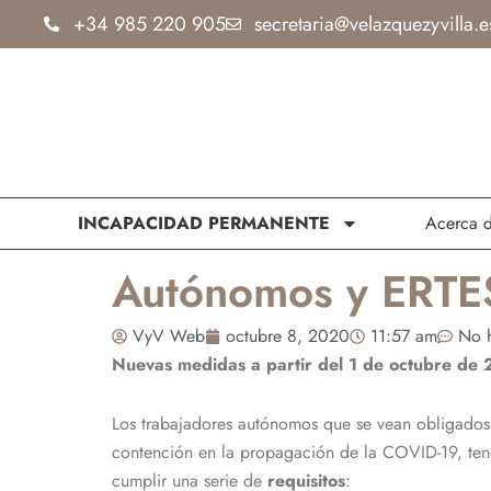
Ir
+34 985 220 905
secretaria@velazquezyvilla.e
al
contenido
INCAPACIDAD PERMANENTE
Acerca 
Autónomos y ERTE
VyV Web
octubre 8, 2020
11:57 am
No h
Nuevas medidas a partir del 1 de octubre de 
Los trabajadores autónomos que se vean obligados
contención en la propagación de la COVID-19, tend
cumplir una serie de
requisitos
: