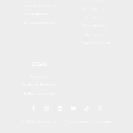
Preguntas frecuentes
Qué hacemos
Guía rápida de IP
Qué esperar
Servicio a empresas
Casos de éxito
Testimonios
Compromiso social
LEGAL
Aviso Legal
Política de Privacidad
Política de Cookies
F
I
L
Y
T
X
a
n
i
o
i
-
c
s
n
u
k
t
e
t
k
t
t
w
© 2026 Velázquez y Villa - Todos los derechos reservados
b
a
e
u
o
i
o
g
d
b
k
t