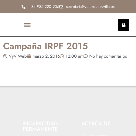
Ir
+34 985 220 905
secretaria@velazquezyvilla.es
al
contenido
INCAPACIDAD PERMANENTE
Campaña IRPF 2015
VyV Web
marzo 2, 2016
12:00 am
No hay comentarios
INCAPACIDAD
ACERCA DE
PERMANENTE
Quiénes somos