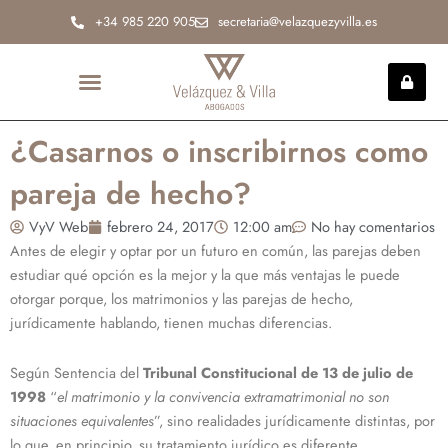
Ir
+34 985 220 905
secretaria@velazquezyvilla.es
al
contenido
INCAPACIDAD PERMANENTE
¿Casarnos o inscribirnos como
pareja de hecho?
VyV Web
febrero 24, 2017
12:00 am
No hay comentarios
Antes de elegir y optar por un futuro en común, las parejas deben
estudiar qué opción es la mejor y la que más ventajas le puede
otorgar porque, los matrimonios y las parejas de hecho,
jurídicamente hablando, tienen muchas diferencias.
Según Sentencia del
Tribunal Constitucional de 13 de julio de
1998
“
el matrimonio y la convivencia extramatrimonial no son
situaciones equivalentes
”, sino realidades jurídicamente distintas, por
lo que, en principio, su tratamiento jurídico es diferente.