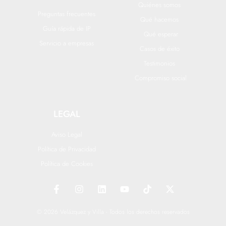
Quiénes somos
Preguntas frecuentes
Qué hacemos
Guía rápida de IP
Qué esperar
Servicio a empresas
Casos de éxito
Testimonios
Compromiso social
LEGAL
Aviso Legal
Política de Privacidad
Política de Cookies
F
I
L
Y
T
X
a
n
i
o
i
-
c
s
n
u
k
t
e
t
k
t
t
w
© 2026 Velázquez y Villa - Todos los derechos reservados
b
a
e
u
o
i