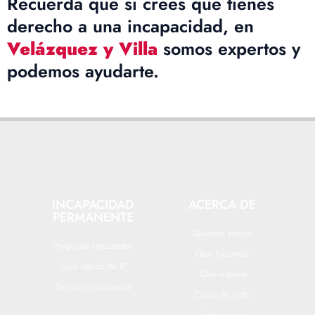
Recuerda que si crees que tienes
derecho a una incapacidad, en
Velázquez y Villa
somos expertos y
podemos ayudarte.
INCAPACIDAD
ACERCA DE
PERMANENTE
Quiénes somos
Preguntas frecuentes
Qué hacemos
Guía rápida de IP
Qué esperar
Servicio a empresas
Casos de éxito
Testimonios