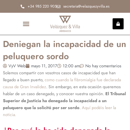
Ir
+34 985 220 905
secretaria@velazquezyvilla.es
al
contenido
INCAPACIDAD PERMANENTE
Deniegan la incapacidad de un
peluquero sordo
VyV Web
mayo 11, 2017
12:00 am
No hay comentarios
Solemos compartir con vosotros casos de incapacidad que han
llegado a buen puerto,
como cuando la fibromialgia fue declarada
causa de Gran Invalidez
. Sin embargo, en esta ocasión queremos
hablar de un caso denegado, y conocer vuestra opinión.
El Tribunal
Superior de Justicia ha denegado la incapacidad a un
peluquero que la solicitó por ser sordo
.
Aquí podéis leer la
noticia.