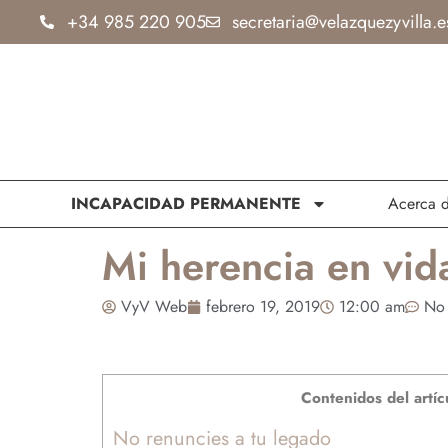
Ir
+34 985 220 905
secretaria@velazquezyvilla.e
al
contenido
INCAPACIDAD PERMANENTE
Acerca 
Mi herencia en vid
VyV Web
febrero 19, 2019
12:00 am
No 
Contenidos del artíc
No renuncies a tu legado