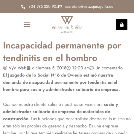
Ir
+34 985 220 905
secretaria@velazquezyvilla.es
al
contenido
INCAPACIDAD PERMANENTE
Incapacidad permanente por
tendinitis en el hombro
VyV Web
diciembre 5, 2018
12:00 am
Un comentario
El Juzgado de lo Social Nº 6 de Oviedo estimó nuestra
demanda de incapacidad permanente por tendinitis en el
hombro para socio y administrador solidario de empresa.
Cuando nuestro cliente solicitó nuestros servicios era
socio y
administrador solidario de empresa de materiales de
construcción
. Las funciones que desarrollaba dentro de la misma no
eran sólo las propias de gerencia y despacho. Es una empresa
familiar, por lo que también realizaba las tareas propias de un peón