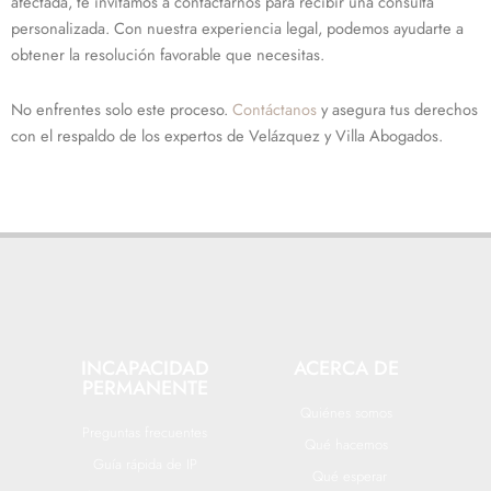
afectada, te invitamos a contactarnos para recibir una consulta
personalizada. Con nuestra experiencia legal, podemos ayudarte a
obtener la resolución favorable que necesitas.
No enfrentes solo este proceso.
Contáctanos
y asegura tus derechos
con el respaldo de los expertos de Velázquez y Villa Abogados.
INCAPACIDAD
ACERCA DE
PERMANENTE
Quiénes somos
Preguntas frecuentes
Qué hacemos
Guía rápida de IP
Qué esperar