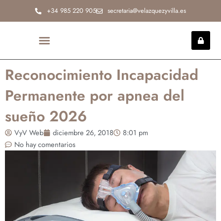
Ir
+34 985 220 905
secretaria@velazquezyvilla.es
al
contenido
INCAPACIDAD PERMANENTE
Reconocimiento Incapacidad
Permanente por apnea del
sueño 2026
VyV Web
diciembre 26, 2018
8:01 pm
No hay comentarios