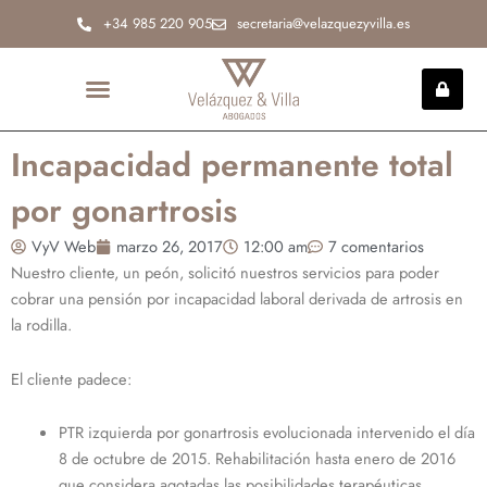
Ir
+34 985 220 905
secretaria@velazquezyvilla.es
al
contenido
INCAPACIDAD PERMANENTE
Incapacidad permanente total
por gonartrosis
VyV Web
marzo 26, 2017
12:00 am
7 comentarios
Nuestro cliente, un peón, solicitó nuestros servicios para poder
cobrar una pensión por incapacidad laboral derivada de artrosis en
la rodilla.
El cliente padece:
PTR izquierda por gonartrosis evolucionada intervenido el día
8 de octubre de 2015. Rehabilitación hasta enero de 2016
que considera agotadas las posibilidades terapéuticas.