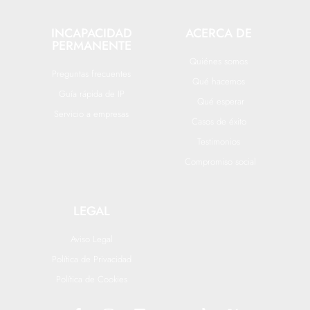
INCAPACIDAD
ACERCA DE
PERMANENTE
Quiénes somos
Preguntas frecuentes
Qué hacemos
Guía rápida de IP
Qué esperar
Servicio a empresas
Casos de éxito
Testimonios
Compromiso social
LEGAL
Aviso Legal
Política de Privacidad
Política de Cookies
F
I
L
Y
T
X