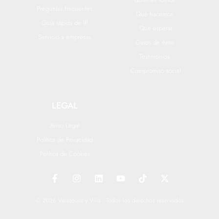
Preguntas frecuentes
Qué hacemos
Guía rápida de IP
Qué esperar
Servicio a empresas
Casos de éxito
Testimonios
Compromiso social
LEGAL
Aviso Legal
Política de Privacidad
Política de Cookies
F
I
L
Y
T
X
a
n
i
o
i
-
c
s
n
u
k
t
e
t
k
t
t
w
© 2026 Velázquez y Villa - Todos los derechos reservados
b
a
e
u
o
i
o
g
d
b
k
t