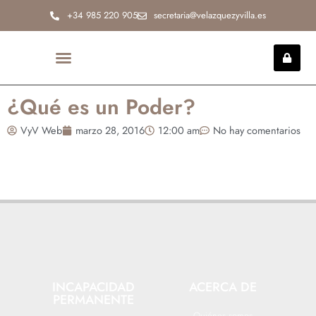
Ir
+34 985 220 905
secretaria@velazquezyvilla.es
al
contenido
INCAPACIDAD PERMANENTE
¿Qué es un Poder?
VyV Web
marzo 28, 2016
12:00 am
No hay comentarios
INCAPACIDAD
ACERCA DE
PERMANENTE
Quiénes somos