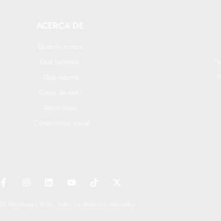
ACERCA DE
Quiénes somos
Qué hacemos
Po
Qué esperar
P
Casos de éxito
Testimonios
Compromiso social
F
I
L
Y
T
X
a
n
i
o
i
-
c
s
n
u
k
t
e
t
k
t
t
w
6 Velázquez y Villa - Todos los derechos reservados
b
a
e
u
o
i