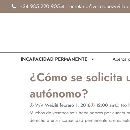
Ir
+34 985 220 905
secretaria@velazquezyvilla.e
al
contenido
INCAPACIDAD PERMANENTE
Acerca 
¿Cómo se solicita 
autónomo?
VyV Web
febrero 1, 2018
12:00 am
No h
Muchos de vosotros sois trabajadores por cuenta pr
derecho a una incapacidad permanente si eres autó