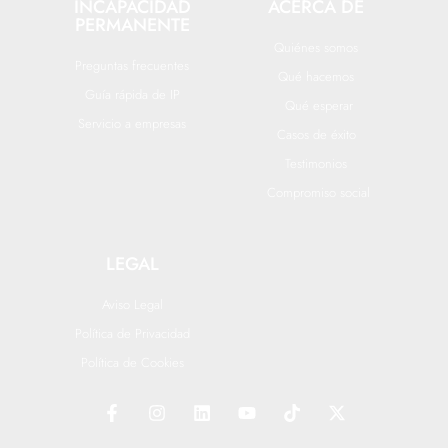
INCAPACIDAD
ACERCA DE
PERMANENTE
Quiénes somos
Preguntas frecuentes
Qué hacemos
Guía rápida de IP
Qué esperar
Servicio a empresas
Casos de éxito
Testimonios
Compromiso social
LEGAL
Aviso Legal
Política de Privacidad
Política de Cookies
F
I
L
Y
T
X
a
n
i
o
i
-
c
s
n
u
k
t