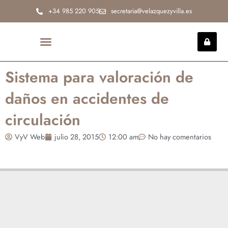
Ir
+34 985 220 905
secretaria@velazquezyvilla.es
al
contenido
INCAPACIDAD PERMANENTE
Sistema para valoración de
daños en accidentes de
circulación
VyV Web
julio 28, 2015
12:00 am
No hay comentarios