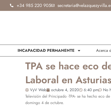
Ir
+34 985 220 905
secretaria@velazquezyvilla.e
al
contenido
INCAPACIDAD PERMANENTE
Acerca 
TPA se hace eco d
Laboral en Asturia
VyV Web
octubre 4, 2020
6:40 pm
No h
Televisión del Principado -TPA- se ha hecho eco de
domingo 4 de octubre.