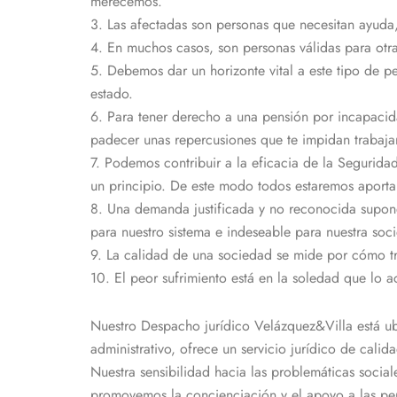
merecemos.
3. Las afectadas son personas que necesitan ayuda
4. En muchos casos, son personas válidas para otra
5. Debemos dar un horizonte vital a este tipo de 
estado.
6. Para tener derecho a una pensión por incapacida
padecer unas repercusiones que te impidan trabaja
7. Podemos contribuir a la eficacia de la Segurid
un principio. De este modo todos estaremos aporta
8. Una demanda justificada y no reconocida supon
para nuestro sistema e indeseable para nuestra soc
9. La calidad de una sociedad se mide por cómo t
10. El peor sufrimiento está en la soledad que lo 
Nuestro Despacho jurídico Velázquez&Villa está ub
administrativo, ofrece un servicio jurídico de cali
Nuestra sensibilidad hacia las problemáticas socia
promovemos la concienciación y el apoyo a las pe