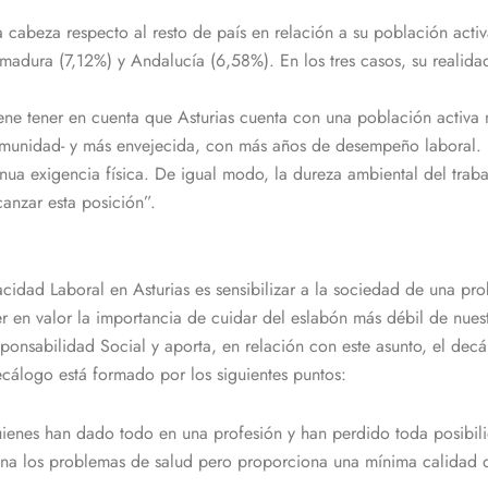
 la cabeza respecto al resto de país en relación a su población ac
adura (7,12%) y Andalucía (6,58%). En los tres casos, su realidad 
ne tener en cuenta que Asturias cuenta con una población activa
omunidad- y más envejecida, con más años de desempeño laboral. 
tinua exigencia física. De igual modo, la dureza ambiental del tra
canzar esta posición”.
acidad Laboral en Asturias es sensibilizar a la sociedad de una pr
r en valor la importancia de cuidar del eslabón más débil de nuest
ponsabilidad Social y aporta, en relación con este asunto, el de
ecálogo está formado por los siguientes puntos:
quienes han dado todo en una profesión y han perdido toda posibi
a los problemas de salud pero proporciona una mínima calidad de