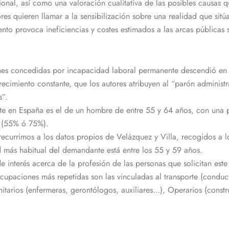
nal, así como una valoración cualitativa de las posibles causas que
es quieren llamar a la sensibilización sobre una realidad que sitú
nto provoca ineficiencias y costes estimados a las arcas públicas 
nes concedidas por incapacidad laboral permanente descendió en 9
ecimiento constante, que los autores atribuyen al “parón administ
s”.
nte en España es el de un hombre de entre 55 y 64 años, con una 
 (55% ó 75%).
recurrimos a los datos propios de Velázquez y Villa, recogidos a 
 más habitual del demandante está entre los 55 y 59 años.
 interés acerca de la profesión de las personas que solicitan este
upaciones más repetidas son las vinculadas al transporte (conducto
itarios (enfermeras, gerontólogos, auxiliares…), Operarios (construc