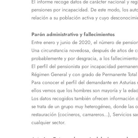
El informe recoge datos de carácter nacional y regio
pensiones por incapacidad. De este modo, los autor
relación a su población activa y cuyo desconocimie
Parón administrativo y fallecimientos
Entre enero y junio de 2020, el número de pensio
Una circunstancia novedosa, después de años de cr
probablemente y por desgracia, a los fallecimiento
El perfil del pensionista por incapacidad permane
Régimen General y con grado de Permanente Total
Para conocer el perfil del demandante en Asturias 
ellos vemos que los hombres son mayoría y la edad
Los datos recogidos también ofrecen información de
se trata de un grupo muy heterogéneo, donde las oc
restauración (cocineros, camareros…), Servicios san
cualquier sector.