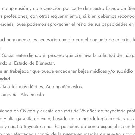
, comprensión y consideración por parte de nuestro Estado de Bien
s profesiones, con otros requerimientos, si bien debemos reconocer
personas, pues podemos aprovechar el resto de sus capacidades en 
d permanente, es necesario cumplir con el conjunto de criterios le
r.
ad Social entendiendo el proceso que conlleva la solicitud de inc
ndo al Estado de Bienestar.
e un trabajador que puede encadenar bajas médicas y/o subsidio p
iedad.
rata a los más débiles. Acompañémoslos.
acompaña. Aliviémoslo.
icado en Oviedo y cuenta con más de 25 años de trayectoria profes
dad y alta garantía de éxito, basado en su metodología propia y un 
les y nuestra trayectoria nos ha posicionado como especialista en 
rsonas afectadas a través de la puesta en marcha de nuestro pro