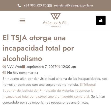
Ir
+34 985 220 905
secretaria@velazquezyvilla.es
al
contenido
INCAPACIDAD PERMANENTE
El TSJA otorga una
incapacidad total por
alcoholismo
VyV Web
septiembre 7, 2017
12:00 am
No hay comentarios
En nuestro afán por dar visibilidad al tema de las incapacidades, nos
hemos encontrado con una sorprendente noticia.
El Tribunal
Superior de Justicia del Principado de Asturias reconoce la
incapacidad total por alcoholismo a un agente comercial.
Se la han
concedido por sus importantes reducciones anatómicas.