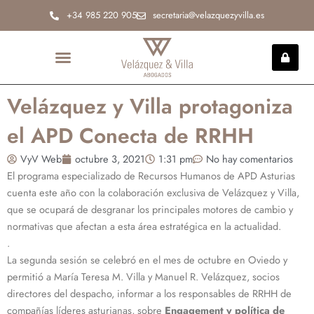
Ir
+34 985 220 905
secretaria@velazquezyvilla.es
al
contenido
INCAPACIDAD PERMANENTE
Velázquez y Villa protagoniza
el APD Conecta de RRHH
VyV Web
octubre 3, 2021
1:31 pm
No hay comentarios
El programa especializado de Recursos Humanos de APD Asturias
cuenta este año con la colaboración exclusiva de Velázquez y Villa,
que se ocupará de desgranar los principales motores de cambio y
normativas que afectan a esta área estratégica en la actualidad.
.
La segunda sesión se celebró en el mes de octubre en Oviedo y
permitió a María Teresa M. Villa y Manuel R. Velázquez, socios
directores del despacho, informar a los responsables de RRHH de
compañías líderes asturianas, sobre
Engagement y política de