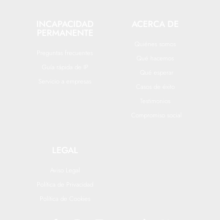
INCAPACIDAD
ACERCA DE
PERMANENTE
Quiénes somos
Preguntas frecuentes
Qué hacemos
Guía rápida de IP
Qué esperar
Servicio a empresas
Casos de éxito
Testimonios
Compromiso social
LEGAL
Aviso Legal
Política de Privacidad
Política de Cookies
F
I
L
Y
T
X