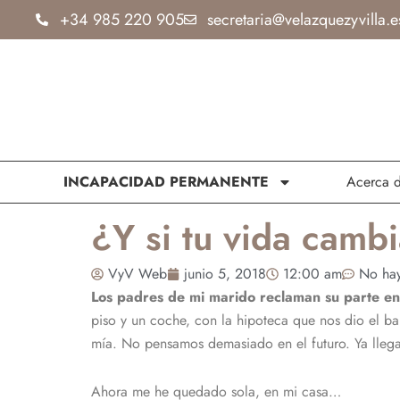
Ir
+34 985 220 905
secretaria@velazquezyvilla.e
al
contenido
INCAPACIDAD PERMANENTE
Acerca 
¿Y si tu vida cambi
VyV Web
junio 5, 2018
12:00 am
No hay
Los padres de mi marido reclaman su parte en 
piso y un coche, con la hipoteca que nos dio el b
mía. No pensamos demasiado en el futuro. Ya lleg
Ahora me he quedado sola, en mi casa…