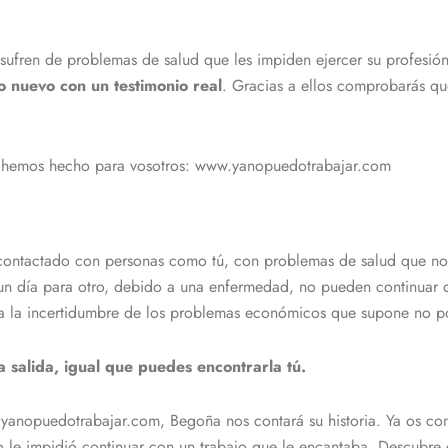
ren de problemas de salud que les impiden ejercer su profesión, 
 nuevo con un testimonio real
. Gracias a ellos comprobarás que
ue hemos hecho para vosotros: www.yanopuedotrabajar.com
ontactado con personas como tú, con problemas de salud que no l
 un día para otro, debido a una enfermedad, no pueden continuar
ba la incertidumbre de los problemas económicos que supone no p
salida, igual que puedes encontrarla tú.
anopuedotrabajar.com, Begoña nos contará su historia. Ya os con
le impidió continuar con un trabajo que le encantaba. Descubre 