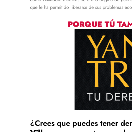
que le ha permitido liberarse de sus problemas ec
PORQUE TÚ TAM
¿Crees que puedes tener der