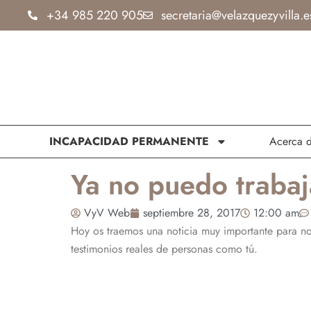
Ir
+34 985 220 905
secretaria@velazquezyvilla.e
al
contenido
INCAPACIDAD PERMANENTE
Acerca 
Ya no puedo trabaj
VyV Web
septiembre 28, 2017
12:00 am
Hoy os traemos una noticia muy importante para nos
testimonios reales de personas como tú.