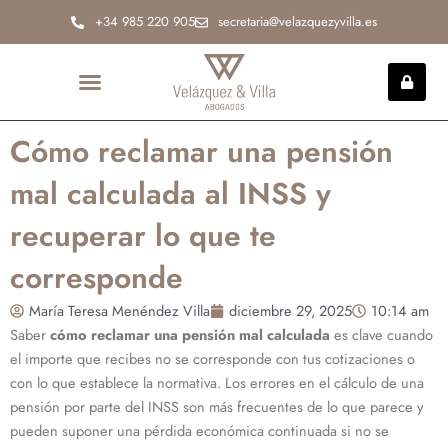
Ir
+34 985 220 905
secretaria@velazquezyvilla.es
al
contenido
INCAPACIDAD PERMANENTE
Cómo reclamar una pensión
mal calculada al INSS y
recuperar lo que te
corresponde
María Teresa Menéndez Villa
diciembre 29, 2025
10:14 am
Saber
cómo reclamar una pensión mal calculada
es clave cuando
el importe que recibes no se corresponde con tus cotizaciones o
con lo que establece la normativa. Los errores en el cálculo de una
pensión por parte del INSS son más frecuentes de lo que parece y
pueden suponer una pérdida económica continuada si no se