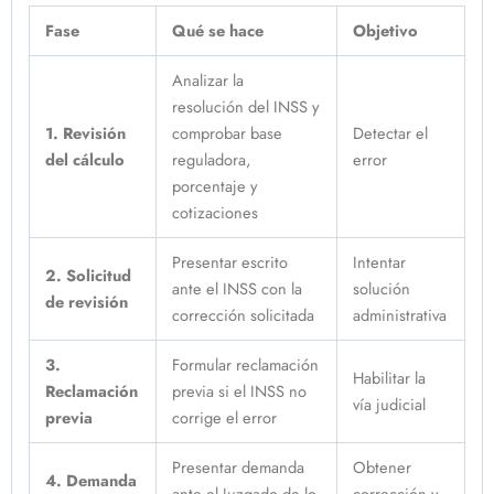
Fase
Qué se hace
Objetivo
Analizar la
resolución del INSS y
1. Revisión
comprobar base
Detectar el
del cálculo
reguladora,
error
porcentaje y
cotizaciones
Presentar escrito
Intentar
2. Solicitud
ante el INSS con la
solución
de revisión
corrección solicitada
administrativa
3.
Formular reclamación
Habilitar la
Reclamación
previa si el INSS no
vía judicial
previa
corrige el error
Presentar demanda
Obtener
4. Demanda
ante el Juzgado de lo
corrección y