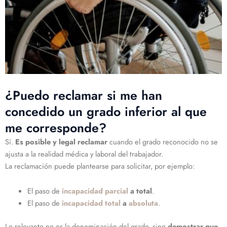
¿Puedo reclamar si me han
concedido un grado inferior al que
me corresponde?
Sí.
Es posible y legal reclamar
cuando el grado reconocido no se
ajusta a la realidad médica y laboral del trabajador.
La reclamación puede plantearse para solicitar, por ejemplo:
El paso de
incapacidad parcial
a total
.
El paso de
incapacidad total
a
absoluta
.
Lo relevante no es la denominación del grado, sino
demostrar que