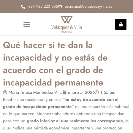
Ir
+34 985 220 905
secretaria@velazquezyvilla.es
al
contenido
INCAPACIDAD PERMANENTE
Qué hacer si te dan la
incapacidad y no estás de
acuerdo con el grado de
incapacidad permanente
María Teresa Menéndez Villa
enero 5, 2026
1:55 pm
Recibir una resolución y pensar
“no estoy de acuerdo con el
grado de incapacidad permanente”
es una situación más habitual
de lo que parece. Muchos trabajadores obtienen una incapacidad,
pero con un
grado inferior al que realmente les corresponde
, lo
que implica una pérdida económica importante y una protección