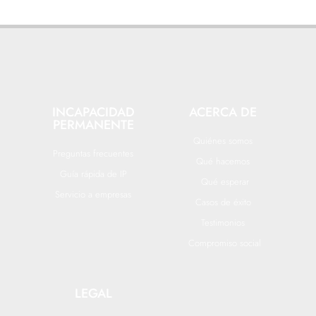
INCAPACIDAD
ACERCA DE
PERMANENTE
Quiénes somos
Preguntas frecuentes
Qué hacemos
Guía rápida de IP
Qué esperar
Servicio a empresas
Casos de éxito
Testimonios
Compromiso social
LEGAL