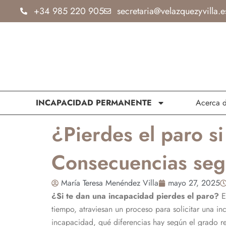
Ir
+34 985 220 905
secretaria@velazquezyvilla.e
al
contenido
INCAPACIDAD PERMANENTE
Acerca 
¿Pierdes el paro s
Consecuencias seg
María Teresa Menéndez Villa
mayo 27, 2025
¿Si te dan una incapacidad pierdes el paro?
Es
tiempo, atraviesan un proceso para solicitar una 
incapacidad, qué diferencias hay según el grado 