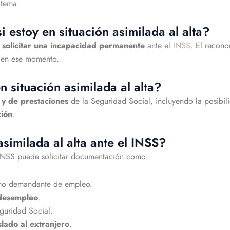
 tema:
 estoy en situación asimilada al alta?
s
solicitar una incapacidad permanente
ante el
INSS
. El recon
o en ese momento.
 situación asimilada al alta?
a y de prestaciones
de la Seguridad Social, incluyendo la posibil
ción
.
similada al alta ante el INSS?
 INSS puede solicitar documentación como:
o demandante de empleo.
 desempleo
.
guridad Social.
slado al extranjero
.