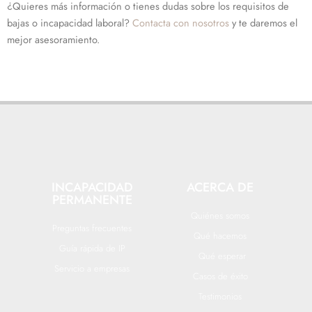
¿Quieres más información o tienes dudas sobre los requisitos de
bajas o incapacidad laboral?
Contacta con nosotros
y te daremos el
mejor asesoramiento.
INCAPACIDAD
ACERCA DE
PERMANENTE
Quiénes somos
Preguntas frecuentes
Qué hacemos
Guía rápida de IP
Qué esperar
Servicio a empresas
Casos de éxito
Testimonios