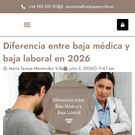
Ir
+34 985 220 905
secretaria@velazquezyvilla.es
al
contenido
INCAPACIDAD PERMANENTE
Diferencia entre baja médica y
baja laboral en 2026
María Teresa Menéndez Villa
julio 6, 2026
9:47 am