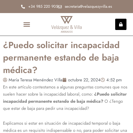
Ir
+34 985 220 905
secretaria@velazquezyvilla.es
al
contenido
INCAPACIDAD PERMANENTE
¿Puedo solicitar incapacidad
permanente estando de baja
médica?
María Teresa Menéndez Villa
octubre 22, 2024
4:52 pm
En este artículo contestamos a algunas preguntas comunes que nos
suelen hacer sobre la incapacidad laboral, como:
¿Puedo solicitar
incapacidad permanente estando de baja médica?
O ¿Tengo
que estar de baja para pedir una incapacidad?
Explicamos si estar en situación de incapacidad temporal o baja
médica es un requisito indispensable o no, para poder solicitar una