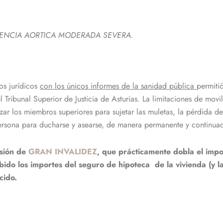
CIENCIA AORTICA MODERADA SEVERA.
os jurídicos
con los únicos informes de la sanidad pública
permiti
bunal Superior de Justicia de Asturias. La limitaciones de movilid
orzar los miembros superiores para sujetar las muletas, la pérdida 
persona para ducharse y asearse, de manera permanente y continua
nsión de
GRAN INVALIDEZ
, que prácticamente dobla el impo
ibido los importes del seguro de hipoteca de la vivienda (y
ecido.