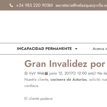
Ir
+34 985 220 905
secretaria@velazquezyvilla.e
al
contenido
INCAPACIDAD PERMANENTE
Acerca 
Gran Invalidez por
VyV Web
junio 12, 2017
12:00 am
No ha
Nuestra cliente,
cocinera de Asturias
, solicitó n
cardiaca.
El cliente padece: