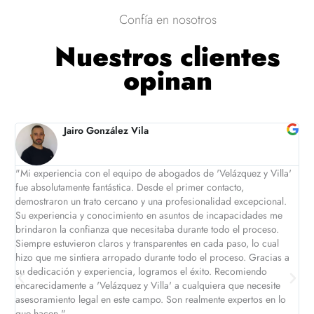
Confía en nosotros
Nuestros clientes
opinan
Jairo González Vila
"Mi experiencia con el equipo de abogados de 'Velázquez y Villa'
Vin
fue absolutamente fantástica. Desde el primer contacto,
exp
demostraron un trato cercano y una profesionalidad excepcional.
sat
Su experiencia y conocimiento en asuntos de incapacidades me
han
brindaron la confianza que necesitaba durante todo el proceso.
per
Siempre estuvieron claros y transparentes en cada paso, lo cual
lo 
hizo que me sintiera arropado durante todo el proceso. Gracias a
ya 
su dedicación y experiencia, logramos el éxito. Recomiendo
me 
encarecidamente a 'Velázquez y Villa' a cualquiera que necesite
súp
asesoramiento legal en este campo. Son realmente expertos en lo
seg
que hacen."
por