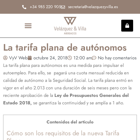
Ir
+34 985 220 905
secretaria@velazquezyvilla.es
al
contenido
INCAPACIDAD PERMANENTE
La tarifa plana de autónomos
VyV Web
octubre 24, 2018
12:00 am
No hay comentarios
La tarifa plana para autónomos es una medida para impulsar el
autoempleo. Para ello, se pagará una cuota mensual reducida en
calidad de autónomo a la Seguridad Social. La tarifa plana entró en
vigor en el año 2.013 con una duración de seis meses pero con la
reciente aprobación de la
Ley de Presupuestos Generales del
Estado 2018,
se garantiza la continuidad y se amplía a 1 año.
Contenidos del artículo
Cómo son los requisitos de la nueva Tarifa