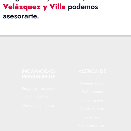
Velázquez y Villa
podemos
asesorarte.
INCAPACIDAD
ACERCA DE
PERMANENTE
Quiénes somos
Preguntas frecuentes
Qué hacemos
Guía rápida de IP
Qué esperar
Servicio a empresas
Casos de éxito
Testimonios
Compromiso social