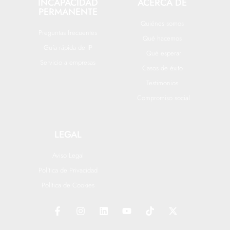
INCAPACIDAD
ACERCA DE
PERMANENTE
Quiénes somos
Preguntas frecuentes
Qué hacemos
Guía rápida de IP
Qué esperar
Servicio a empresas
Casos de éxito
Testimonios
Compromiso social
LEGAL
Aviso Legal
Política de Privacidad
Política de Cookies
F
I
L
Y
T
X
a
n
i
o
i
-
c
s
n
u
k
t