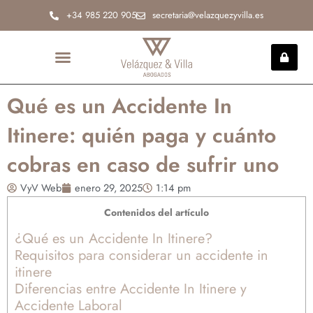
Ir
+34 985 220 905
secretaria@velazquezyvilla.es
al
contenido
INCAPACIDAD PERMANENTE
Qué es un Accidente In
Itinere: quién paga y cuánto
cobras en caso de sufrir uno
VyV Web
enero 29, 2025
1:14 pm
Contenidos del artículo
¿Qué es un Accidente In Itinere?
Requisitos para considerar un accidente in
itinere
Diferencias entre Accidente In Itinere y
Accidente Laboral