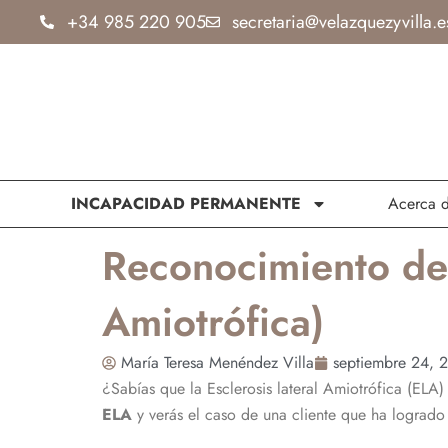
Ir
+34 985 220 905
secretaria@velazquezyvilla.e
al
contenido
INCAPACIDAD PERMANENTE
Acerca 
Reconocimiento de 
Amiotrófica)
María Teresa Menéndez Villa
septiembre 24, 
¿Sabías que la Esclerosis lateral Amiotrófica (EL
ELA
y verás el caso de una cliente que ha lograd