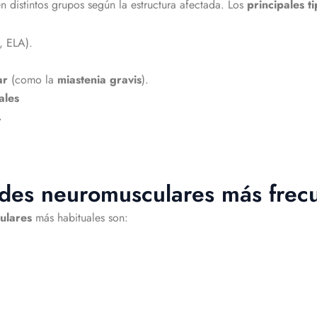
 distintos grupos según la estructura afectada. Los
principales 
, ELA).
ar
(como la
miastenia gravis
).
ales
.
des neuromusculares más frec
ulares
más habituales son: