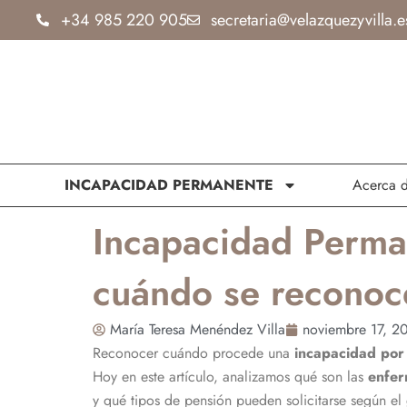
Ir
+34 985 220 905
secretaria@velazquezyvilla.e
al
contenido
INCAPACIDAD PERMANENTE
Acerca 
Incapacidad Perma
cuándo se reconoce
María Teresa Menéndez Villa
noviembre 17, 2
Reconocer cuándo procede una
incapacidad por
Hoy en este artículo, analizamos qué son las
enfe
y qué tipos de pensión pueden solicitarse según el