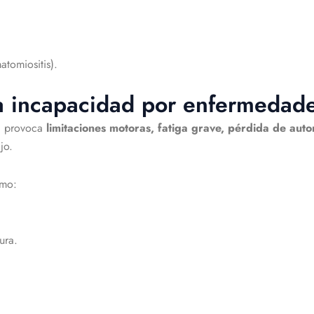
atomiositis).
a incapacidad por enfermedad
d provoca
limitaciones motoras, fatiga grave, pérdida de auto
jo.
omo:
ura.