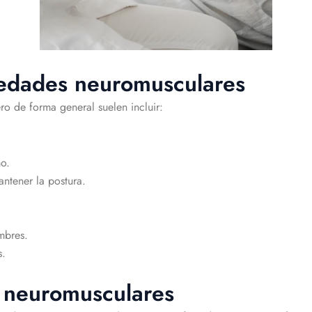
medades neuromusculares
o de forma general suelen incluir:
o.
antener la postura.
mbres.
s.
 neuromusculares