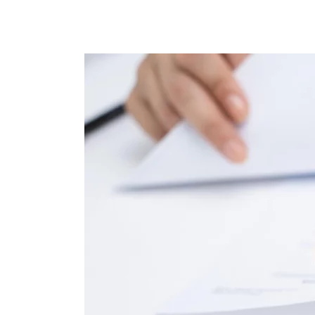
Documentos
necesarios
para
solicitar
una
incapacidad
laboral