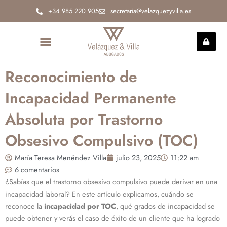
Ir
+34 985 220 905
secretaria@velazquezyvilla.es
al
contenido
INCAPACIDAD PERMANENTE
Reconocimiento de
Incapacidad Permanente
Absoluta por Trastorno
Obsesivo Compulsivo (TOC)
María Teresa Menéndez Villa
julio 23, 2025
11:22 am
6 comentarios
¿Sabías que el trastorno obsesivo compulsivo puede derivar en una
incapacidad laboral? En este artículo explicamos, cuándo se
reconoce la
incapacidad por TOC
, qué grados de incapacidad se
puede obtener y verás el caso de éxito de un cliente que ha logrado