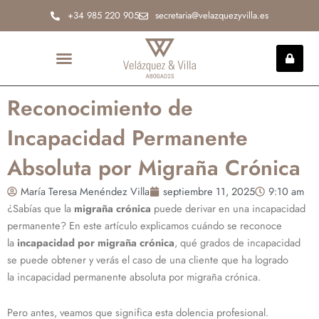
Ir
+34 985 220 905
secretaria@velazquezyvilla.es
al
contenido
INCAPACIDAD PERMANENTE
Reconocimiento de
Incapacidad Permanente
Absoluta por Migraña Crónica
María Teresa Menéndez Villa
septiembre 11, 2025
9:10 am
¿Sabías que la
migraña crónica
puede derivar en una incapacidad
permanente? En este artículo explicamos cuándo se reconoce
la
incapacidad por migraña crónica
, qué grados de incapacidad
se puede obtener y verás el caso de una cliente que ha logrado
la incapacidad permanente absoluta por migraña crónica.
Pero antes, veamos que significa esta dolencia profesional.