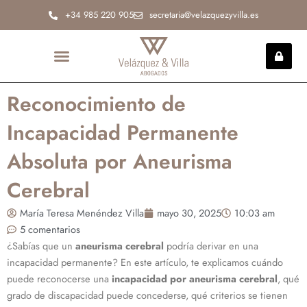
Ir
+34 985 220 905
secretaria@velazquezyvilla.es
al
contenido
INCAPACIDAD PERMANENTE
Reconocimiento de
Incapacidad Permanente
Absoluta por Aneurisma
Cerebral
María Teresa Menéndez Villa
mayo 30, 2025
10:03 am
5 comentarios
¿Sabías que un
aneurisma cerebral
podría derivar en una
incapacidad permanente? En este artículo, te explicamos cuándo
puede reconocerse una
incapacidad por aneurisma cerebral
, qué
grado de discapacidad puede concederse, qué criterios se tienen