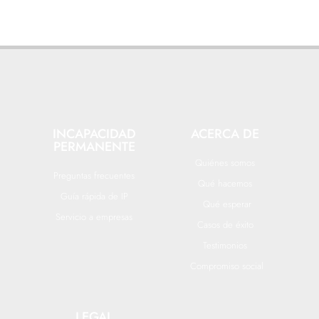
INCAPACIDAD
ACERCA DE
PERMANENTE
Quiénes somos
Preguntas frecuentes
Qué hacemos
Guía rápida de IP
Qué esperar
Servicio a empresas
Casos de éxito
Testimonios
Compromiso social
LEGAL